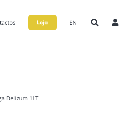
tactos
EN
Loja
a Delizum 1LT