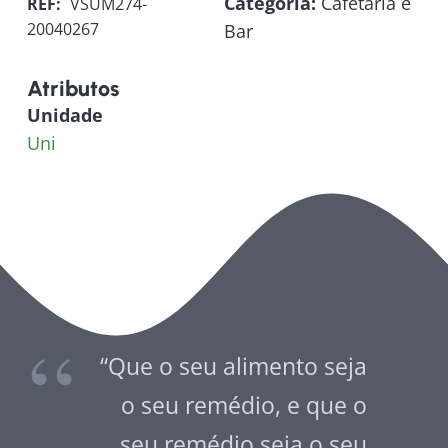
Categoria:
Cafetaria e
REF:
VSUM274-
20040267
Bar
Atributos
Unidade
Uni
“Que o seu alimento seja
o seu remédio, e que o
seu remédio seja o seu