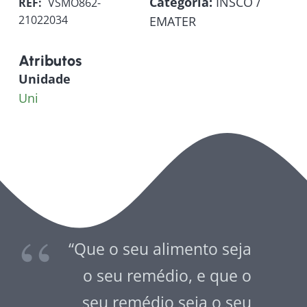
Categoria:
INSCO /
REF:
VSMO862-
21022034
EMATER
Atributos
Unidade
Uni
“Que o seu alimento seja
o seu remédio, e que o
seu remédio seja o seu