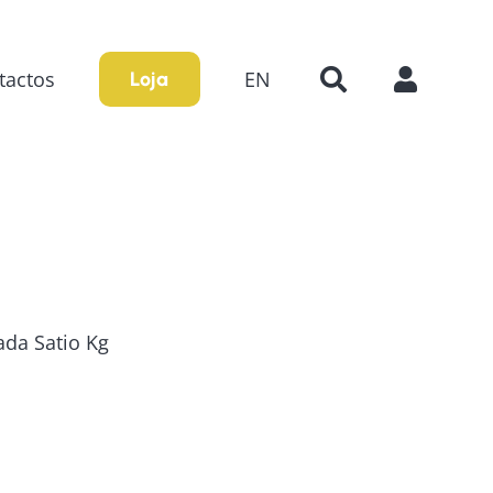
tactos
EN
Loja
ada Satio Kg