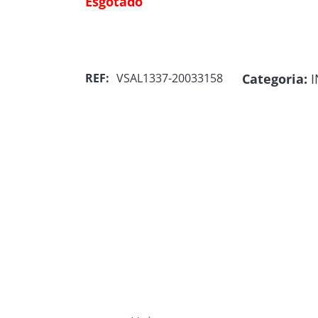
Esgotado
Categoria:
I
REF:
VSAL1337-20033158