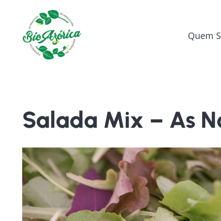
Quem 
Salada Mix – As N