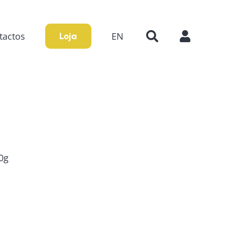
tactos
EN
Loja
0g