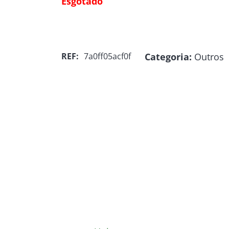
Esgotado
Categoria:
Outros
REF:
7a0ff05acf0f