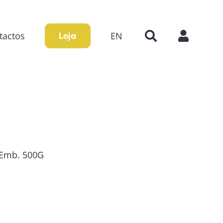
tactos
EN
Loja
 Emb. 500G