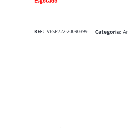
Esgotado
Categoria:
A
REF:
VESP722-20090399