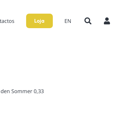
tactos
EN
Loja
olden Sommer 0,33