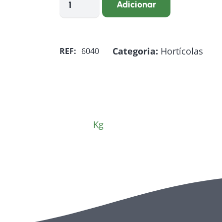
Adicionar
de
Batata
Doce
Categoria:
Hortícolas
REF:
6040
Nacional
Kg
Kg