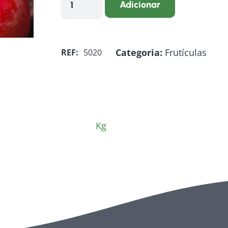
Adicionar
de
Ameixa
local
Categoria:
Frutículas
REF:
5020
Kg
Kg