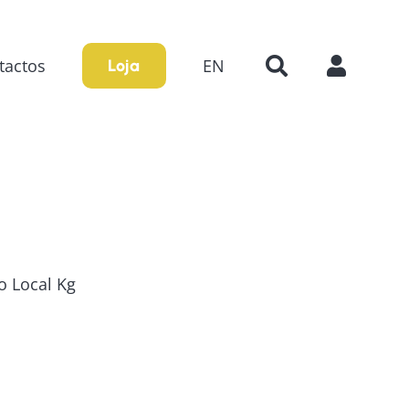
tactos
EN
Loja
o Local Kg